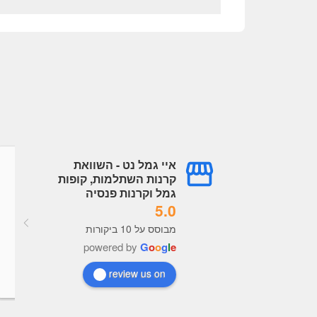
איי גמל נט - השוואת
גל עובדיה
עמית עובדיה
קרנות השתלמות, קופות
a year ago
a year ago
גמל וקרנות פנסיה
5.0
מערכת מעולה תמיד מעודכנת, 
מבוסס על 10 ביקורות
נוח מאוד לראות נתונים לקבל 
powered by
G
o
o
g
l
e
בנות כל הכבוד לבעלי האתר
review us on