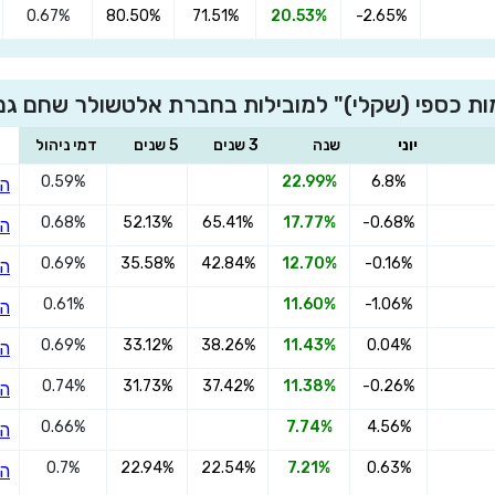
0.67%
80.50%
71.51%
20.53%
-2.65%
×
הצטרפו אלטשולר שחם השתלמות כספי
ת כספי (שקלי)" למובילות בחברת אלטשולר שחם גמ
(שקלי)
יוני
שנה
3 שנים
5 שנים
דמי ניהול
0.59%
22.99%
6.8%
הצ
0.68%
52.13%
65.41%
17.77%
-0.68%
הצ
שדרגו למסלול המוביל בתשואה בליווי
מתכנן פיננסי (ללא עלות), השאירו פרטים:
0.69%
35.58%
42.84%
12.70%
-0.16%
הצ
0.61%
11.60%
-1.06%
הצ
0.69%
33.12%
38.26%
11.43%
0.04%
הצ
0.74%
31.73%
37.42%
11.38%
-0.26%
הצ
בחר סכום
0.66%
7.74%
4.56%
הצ
0.7%
22.94%
22.54%
7.21%
0.63%
הצ
התחל בבדיקה חינם