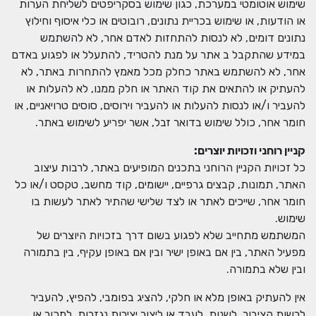
שימוש אוטומטי במערכת, כגון שימוש בסקריפטים לשליחת הערות
או הודעות, או שימוש בכריית נתונים, רובוטים או כלי איסוף וחילוץ
נתונים דומים, לא לנסות להתחזות לאדם אחר, לא להשתמש
במידע שהתקבל ב אתר על מנת להטריד, להתעלל או לפגוע באדם
אחר, לא להשתמש באתר כחלק מכל מאמץ להתחרות באתר, לא
להעתיק או להתאים את קוד האתר או חלק ממנו, לא להעלות או
להעביר ו/או לנסות להעלות או להעביר וירוסים, סוסים טרויאניים, או
חומר אחר, כולל שימוש בדואר זבל, אשר יפריע לשימוש באתר.
קניין רוחני וזכויות יוצרים
:
כל זכויות הקניין הרוחני בתכנים המופיעים באתר, לרבות עיצוב
האתר, תמונות, קבצים גרפיים, יישומים, קוד מחשב, טקסט ו/או כל
חומר אחר, שייכים לאתר או לצד שלישי שהתיר לאתר לעשות בו
שימוש.
המשתמש מתחייב שלא לפגוע בשום דרך בזכויות היוצרים של
מפעיל האתר, בין אם באופן ישיר ובין אם באופן עקיף, בין בתמורה
ובין שלא בתמורה.
אין להעתיק באופן מלא או חלקי, להציג בפומבי, להפיץ, להעביר
לרשות הציבור, לשנות, לעבד או ליצור יצירות נגזרות, למכור או