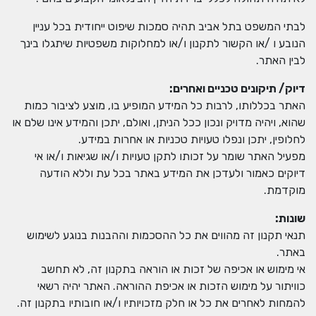
לבתי המשפט בתל אביב תהיה סמכות שיפוט ייחודית בכל עניין
הנובע ו /או הקשור לתקנון ו/או למחלוקות משפטיות שיתגלו בינך
לבין האתר.
דיוק/ תיקונים טכניים ואחרים
:
האתר בכללותו, לרבות כל המידע המופיע בו, מוצע לציבור כמות
שהוא, ויהיה מדויק ונכון ככל הניתן, ואולם, יתכן והמידע אינו שלם או
לחלופין, יתכן ונפלו טעויות טכניות או אחרות במידע.
מפעיל האתר שומר על זכותו לתקן טעויות ו/או שגיאות ו/או אי
דיוקים כאמור ולעדכן את המידע באתר בכל עת וללא הודעה
מוקדמת.
שונות
:
תנאי תקנון זה מהווים את כל ההסכמות וההבנות בנוגע לשימוש
באתר.
אי מימוש או אכיפה של זכות או הוראה בתקנון זה, לא תחשב
כוויתור על מימוש הזכות או אכיפת ההוראה. האתר יהיה רשאי
להמחות לאחרים את כל או חלק מזכויותיו ו/או חובותיו בתקנון זה.