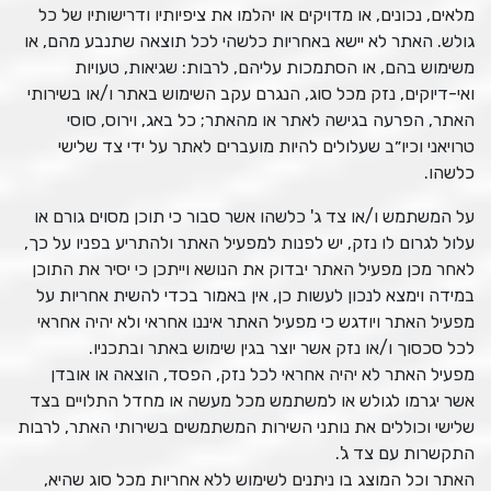
מלאים, נכונים, או מדויקים או יהלמו את ציפיותיו ודרישותיו של כל
גולש. האתר לא יישא באחריות כלשהי לכל תוצאה שתנבע מהם, או
משימוש בהם, או הסתמכות עליהם, לרבות: שגיאות, טעויות
ואי-דיוקים, נזק מכל סוג, הנגרם עקב השימוש באתר ו/או בשירותי
האתר, הפרעה בגישה לאתר או מהאתר; כל באג, וירוס, סוסי
טרויאני וכיו״ב שעלולים להיות מועברים לאתר על ידי צד שלישי
כלשהו.
על המשתמש ו/או צד ג' כלשהו אשר סבור כי תוכן מסוים גורם או
עלול לגרום לו נזק, יש לפנות למפעיל האתר ולהתריע בפניו על כך,
לאחר מכן מפעיל האתר יבדוק את הנושא וייתכן כי יסיר את התוכן
במידה וימצא לנכון לעשות כן, אין באמור בכדי להשית אחריות על
מפעיל האתר ויודגש כי מפעיל האתר איננו אחראי ולא יהיה אחראי
לכל סכסוך ו/או נזק אשר יוצר בגין שימוש באתר ובתכניו.
מפעיל האתר לא יהיה אחראי לכל נזק, הפסד, הוצאה או אובדן
אשר יגרמו לגולש או למשתמש מכל מעשה או מחדל התלויים בצד
שלישי וכוללים את נותני השירות המשתמשים בשירותי האתר, לרבות
התקשרות עם צד ג'.
האתר וכל המוצג בו ניתנים לשימוש ללא אחריות מכל סוג שהיא,