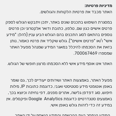
מדיניות פרטיות
:
האתר מכבד את פרטיות הלקוחות והגולשים.
במסגרת השימוש בתכנים שונים באתר, יתכן ויתבקש הגולש לספק
פרטים אישיים כגון שם, טלפון, כתובת ודואר אלקטרוני וכן פרטים
נוספים בהתאם לסוג התכנים בהם הגולש הביע עניין (להלן: "מידע
אישי" ו/או "פרטים אישיים"). גולש שיקליד את פרטיו כאמור, נותן
בזאת את הסכמתו להיכלל במאגר המידע שמנהל מפעיל האתר
שמספרו 700067469.
האתר אינו אוסף מידע אישי ללא הסכמתו מרצון חופשי של הגולש.
מפעיל האתר, באמצעות האתר ושירותים ייעודיים לכך, גם שומר
באופן אוטומטי מידע סטטיסטי ואגבי, כדוגמת כתובות IP, מילות
חיפוש, סוג דפדפן גלישה, אתרים מפנים, דפי נחיתה וכיוצא בכך,
באמצעים סטנדרטיים כדוגמת Google Analytics ופיקסלים. אין
במידע זה כדי לזהות גולש באופן אישי.
. המידע הנמסר בעת ההרשמה והמידע הנאסף על ידי האתר