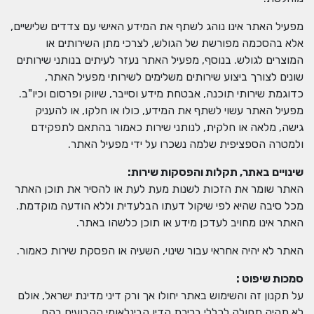
מפעיל האתר אינו נוהג לשתף את המידע האישי עם צדדים שלישיים,
אלא בהסכמה מפורשת של הגולש, לצרכי מתן השירותים או
המוצרים לגולש. בנוסף, מפעיל האתר נעזר לעיתים בנותני שירותים
שונים לצורך ביצוע שירותים משלימים לשירותי מפעיל האתר,
כדוגמת שירותי תוכנה, אבטחת מידע וסייבר, שיווק ופרסום וכיו"ב.
מפעיל האתר עשוי לשתף את המידע, כולו או חלקו, או להעניק
גישה, מלאה או חלקית, לנותני שירות כאמור בהתאם לתפקידם
ולמטרה הספציפית שלמה נשכרו על ידי מפעיל האתר.
שינויים באתר, תקלות והפסקות שירות
:
האתר שומר את הזכות לשנות מעת לעת או להסיר את תוכן האתר
מכל סיבה שהיא לפי שיקול דעתו הבלעדית וללא הודעה מוקדמת.
האתר אינו מחויב לעדכן מידע או תוכן כלשהו באתר.
האתר לא יהיה אחראי עבור שינוי, השעיה או הפסקת שירות כאמור.
סמכות שיפוט
:
על תקנון זה והשימוש באתר יחולו אך ורק דיני מדינת ישראל, אולם
לא תהיה תחולה לכללי ברירת הדין הבינלאומי הקבועים בהם .