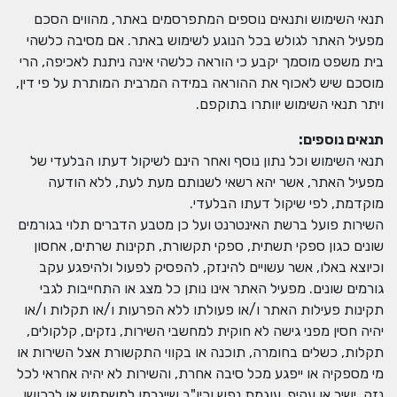
תנאי השימוש ותנאים נוספים המתפרסמים באתר, מהווים הסכם
מפעיל האתר לגולש בכל הנוגע לשימוש באתר. אם מסיבה כלשהי
בית משפט מוסמך יקבע כי הוראה כלשהי אינה ניתנת לאכיפה, הרי
מוסכם שיש לאכוף את ההוראה במידה המרבית המותרת על פי דין,
ויתר תנאי השימוש יוותרו בתוקפם.
תנאים נוספים
:
תנאי השימוש וכל נתון נוסף ואחר הינם לשיקול דעתו הבלעדי של
מפעיל האתר, אשר יהא רשאי לשנותם מעת לעת, ללא הודעה
מוקדמת, לפי שיקול דעתו הבלעדי.
השירות פועל ברשת האינטרנט ועל כן מטבע הדברים תלוי בגורמים
שונים כגון ספקי תשתית, ספקי תקשורת, תקינות שרתים, אחסון
וכיוצא באלו, אשר עשויים להינזק, להפסיק לפעול ולהיפגע עקב
גורמים שונים. מפעיל האתר אינו נותן כל מצג או התחייבות לגבי
תקינות פעילות האתר ו/או פעולתו ללא הפרעות ו/או תקלות ו/או
יהיה חסין מפני גישה לא חוקית למחשבי השירות, נזקים, קלקולים,
תקלות, כשלים בחומרה, תוכנה או בקווי התקשורת אצל השירות או
מי מספקיה או ייפגע מכל סיבה אחרת, והשירות לא יהיה אחראי לכל
נזק, ישיר או עקיף, עוגמת נפש וכיו"ב שייגרמו למשתמש או לרכושו