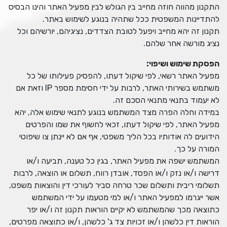
התקנון מהווה חוזה מחייב בין הגולש לבין מפעיל האתר והינו הבסיס
להתדיינות המשפטית ככל שתהיה בנוגע לשימוש באתר.
תקנון זה יהא מחייב ויפעל לטובת הצדדים, נציגיהם, יורשיהם וכל
נציג מורשה אחר שלהם.
הפסקת שימוש ושיפוי
:
מפעיל האתר רשאי, לפי שיקול דעתו, להפסיק פעילותו של כל
משתמש בשירותי האתר, לרבות על ידי חסימת מספר IP וזאת אם
לא יעמוד בתנאי מתנאי הסכם זה.
במידה וחלה הפרה מצד המשתמש בנוגע לתנאי שימוש אלה, יהא
מפעיל האתר, לפי שיקול דעתו, זכאי לחשוף את שמו והפרטים
הידועים לה אודותיו בכל הליך משפטי, אף אם לא יינתן צו שיפוטי
המורה על כך.
המשתמש ישפה את מפעיל האתר, בגין כל טענה, תביעה ו/או
דרישה ו/או נזק ו/או הפסד, אובדן רווח, תשלום או הוצאה, לרבות
תשלומי ריבית ותשלום שכר טרחה סביר לעורכי דין והוצאות משפט,
אשר ייגרמו למפעיל האתר ו/או למי מטעמו על ידי המשתמש
כתוצאה מכך שהמשתמש לא יקיים הוראות תקנון זה ו/או יפר
הוראות דין כלשהן ו/או זכויות צד ג' כלשהן, ו/או כתוצאה מפרטים,