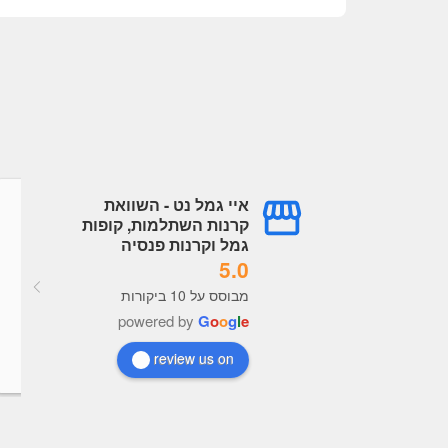
איי גמל נט - השוואת
גל עובדיה
עמית עובדיה
קרנות השתלמות, קופות
a year ago
a year ago
גמל וקרנות פנסיה
5.0
מערכת מעולה תמיד מעודכנת, 
מבוסס על 10 ביקורות
נוח מאוד לראות נתונים לקבל 
powered by
G
o
o
g
l
e
בנות כל הכבוד לבעלי האתר
review us on