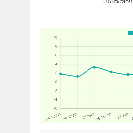
יהול:
0.58%