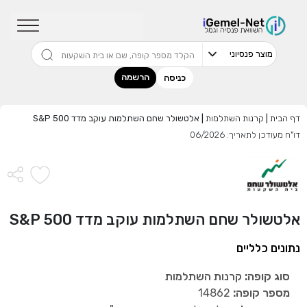
שדרגו למסלול המוביל בתשואה בליווי
מתכנן פיננסי (ללא עלות), השאירו פרטים:
הרשמה
כניסה
דף הבית
|
קרנות השתלמות
|
אלטשולר שחם השתלמות עוקב מדד S&P 500
דו"ח מעודכן לתאריך: 06/2026
בחר סכום
התחל בבדיקה חינם
אלטשולר שחם השתלמות עוקב מדד S&P 500
אני מאשר שקראתי ומסכים
לתנאי השימוש והפרטיות
,וכי
הפרטים שמסרתי ישמשו לקבלת פניות, הצעות שיווקיות מאיתנו
נתונים כלליים
או מצדדים שלישיים.
סוג קופה:
קרנות השתלמות
מספר קופה:
14862