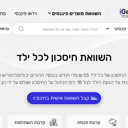
מתכנן פיננסי, השאירו פרטים
מלא פרטים שנוכל לעזור לך
השוואת מוצרים פיננסים
וידאו פיננסי
מחש
כניסה
בחר סכום
השוואת חיסכון לכל ילד
התחל בבדיקה חינם
55 ₪ מדי חודש. בנוסף, ההורים
אני מאשר שקראתי ומסכים
לתנאי השימוש והפרטיות
,וכי
הילדים. ניתן להפקיד את הכסף לתכנית עד הגעת הילד לגיל 18. דמי הניהול על ה
הפרטים שמסרתי ישמשו לקבלת פניות, הצעות שיווקיות
מאיתנו או מצדדים שלישיים.
קבל השוואה אישית בחינם >
קרנות פנסיה
קרנות השתלמות
שדרגו למסלול המוביל בתשואה בליווי