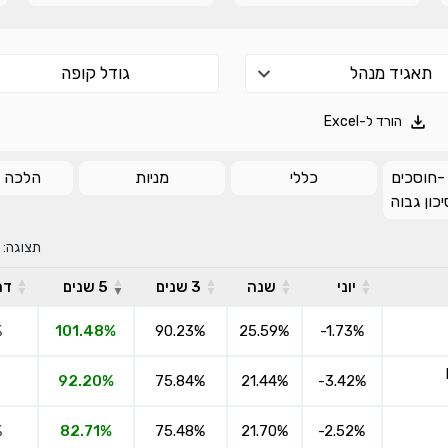
מתכנן פיננסי (ללא עלות), השאירו פרטים:
תאגיד מנהל
גודל קופה
הורד ל-Excel
 -חוסכים
כללי
מניות
הלכה י
כמה חסכתם?
כון גבוה
שליחה
תצוגה:
יוני
שנה
3 שנים
5 שנים
דמ
אני מאשר שקראתי ומסכים
לתנאי השימוש והפרטיות
,וכי
הפרטים שמסרתי ישמשו לקבלת פניות, הצעות שיווקיות
%
101.48%
90.23%
25.59%
-1.73%
מאיתנו או מצדדים שלישיים.
92.20%
75.84%
21.44%
-3.42%
%
82.71%
75.48%
21.70%
-2.52%