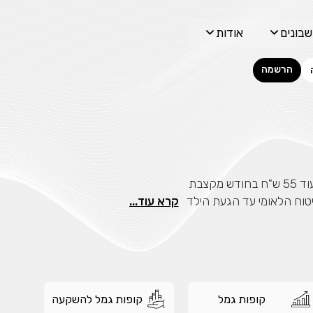
בונים
אודות
הרשמה
יכוליםלהפריש עוד 55 ש"ח בחודש מקצבת
חיסכון ישולמו על ידי הביטוח הלאומי עד הגעת הילד
קרא עוד...
×
קופות גמל
קופות גמל להשקעה