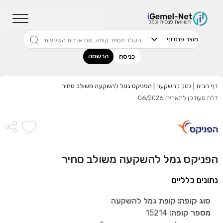
שדרגו למסלול המוביל בתשואה בליווי
מתכנן פיננסי (ללא עלות), השאירו פרטים:
הרשמה
כניסה
דף הבית
|
גמל להשקעה
|
הפניקס גמל להשקעה משולב סחיר
דו"ח מעודכן לתאריך: 06/2026
בחר סכום
התחל בבדיקה חינם
הפניקס גמל להשקעה משולב סחיר
אני מאשר שקראתי ומסכים
לתנאי השימוש והפרטיות
,וכי
הפרטים שמסרתי ישמשו לקבלת פניות, הצעות שיווקיות מאיתנו
נתונים כלליים
או מצדדים שלישיים.
סוג קופה:
קופת גמל להשקעה
מספר קופה:
15214