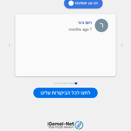
review us on
רום גיגי
7 months ago
אות של כל 
לחצו לכל הביקורות עלינו