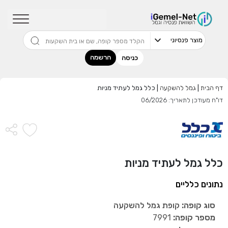
שדרגו למסלול המוביל בתשואה בליווי
מתכנן פיננסי (ללא עלות), השאירו פרטים:
הרשמה
כניסה
דף הבית
|
גמל להשקעה
|
כלל גמל לעתיד מניות
בחר סכום
דו"ח מעודכן לתאריך: 06/2026
התחל בבדיקה חינם
אני מאשר שקראתי ומסכים
לתנאי השימוש והפרטיות
,וכי
כלל גמל לעתיד מניות
הפרטים שמסרתי ישמשו לקבלת פניות, הצעות שיווקיות מאיתנו
או מצדדים שלישיים.
נתונים כלליים
סוג קופה:
קופת גמל להשקעה
מספר קופה:
7991