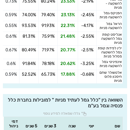
0.73%
75.55%
80.24%
23.53%
-2.19%
ה
להשקעה -
מניות
הפניקס גמל
0.59%
74.00%
79.40%
23.13%
-2.45%
ה
להשקעה מניות
הראל גמל
0.55%
93.53%
91.93%
22.31%
-4.17%
ה
להשקעה מניות
אנליסט קופת
0.61%
81.31%
75.91%
21.48%
-2.55%
ה
גמל להשקעה
מניות
ילין לפידות קופת
0.67%
80.49%
71.97%
20.77%
-2.51%
ה
גמל להשקעה
מסלול מניות
אינפיניטי גמל
0.6%
91.84%
78.18%
20.62%
-3.25%
ה
להשקעה מניות
אלטשולר שחם
0.59%
52.52%
65.73%
17.88%
-0.68%
ה
חיסכון פלוס
מניות
השוואה בין "כלל גמל לעתיד מניות " למובילות בחברת כלל
פנסיה וגמל בע"מ
גללו שמאלה למידע נוסף
דמי
שם
יוני
שנה
3 שנים
5 שנים
ניהול