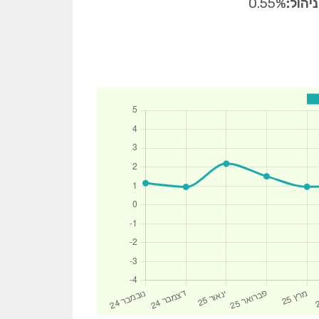
יהול:
0.55%