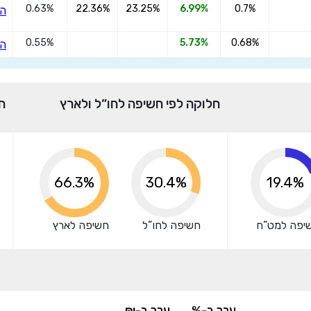
0.63%
22.36%
23.25%
6.99%
0.7%
הצ
אני מאשר שקראתי ומסכים
לתנאי השימוש והפרטיות
,וכי
הפרטים שמסרתי ישמשו לקבלת פניות, הצעות שיווקיות מאיתנו או
0.55%
5.73%
0.68%
הצ
מצדדים שלישיים.
חלוקה לפי חשיפה לחו”ל ולארץ
ח
69.6%
30.4%
19.4%
יפה למט”ח
חשיפה לחו”ל
חשיפה לארץ
ערך ב-%
ערך ב-₪