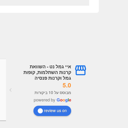
איי גמל נט - השוואת
גל עובדיה
עמית עובדיה
קרנות השתלמות, קופות
a year ago
a year ago
גמל וקרנות פנסיה
5.0
מערכת מעולה תמיד מעודכנת, 
מבוסס על 10 ביקורות
נוח מאוד לראות נתונים לקבל 
powered by
G
o
o
g
l
e
בנות כל הכבוד לבעלי האתר
review us on