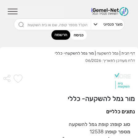
שדרגו למסלול המוביל בתשואה בליווי
מתכנן פיננסי (ללא עלות), השאירו פרטים:
הרשמה
כניסה
דף הבית
|
גמל להשקעה
|
מור גמל להשקעה- כללי
בחר סכום
דו"ח מעודכן לתאריך: 06/2026
התחל בבדיקה חינם
אני מאשר שקראתי ומסכים
לתנאי השימוש והפרטיות
,וכי
מור גמל להשקעה- כללי
הפרטים שמסרתי ישמשו לקבלת פניות, הצעות שיווקיות מאיתנו
או מצדדים שלישיים.
נתונים כלליים
סוג קופה:
קופת גמל להשקעה
מספר קופה:
12538