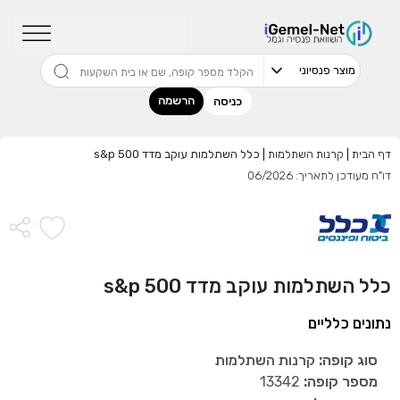
שדרגו למסלול המוביל בתשואה בליווי
מתכנן פיננסי (ללא עלות), השאירו פרטים:
הרשמה
כניסה
דף הבית
|
קרנות השתלמות
|
כלל השתלמות עוקב מדד s&p 500
דו"ח מעודכן לתאריך: 06/2026
בחר סכום
התחל בבדיקה חינם
כלל השתלמות עוקב מדד s&p 500
אני מאשר שקראתי ומסכים
לתנאי השימוש והפרטיות
,וכי
הפרטים שמסרתי ישמשו לקבלת פניות, הצעות שיווקיות מאיתנו
נתונים כלליים
או מצדדים שלישיים.
סוג קופה:
קרנות השתלמות
מספר קופה:
13342