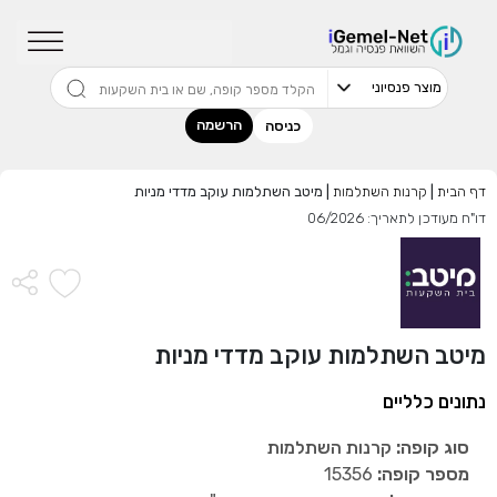
שדרגו למסלול המוביל בתשואה בליווי
מתכנן פיננסי (ללא עלות), השאירו פרטים:
הרשמה
כניסה
דף הבית
|
קרנות השתלמות
|
מיטב השתלמות עוקב מדדי מניות
בחר סכום
דו"ח מעודכן לתאריך: 06/2026
התחל בבדיקה חינם
אני מאשר שקראתי ומסכים
לתנאי השימוש והפרטיות
,וכי
מיטב השתלמות עוקב מדדי מניות
הפרטים שמסרתי ישמשו לקבלת פניות, הצעות שיווקיות מאיתנו
או מצדדים שלישיים.
נתונים כלליים
סוג קופה:
קרנות השתלמות
מספר קופה:
15356