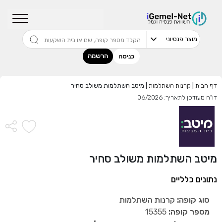
שדרגו למסלול המוביל בתשואה בליווי
מתכנן פיננסי (ללא עלות), השאירו פרטים:
הרשמה
כניסה
דף הבית
|
קרנות השתלמות
|
מיטב השתלמות משולב סחיר
בחר סכום
דו"ח מעודכן לתאריך: 06/2026
התחל בבדיקה חינם
אני מאשר שקראתי ומסכים
לתנאי השימוש והפרטיות
,וכי
מיטב השתלמות משולב סחיר
הפרטים שמסרתי ישמשו לקבלת פניות, הצעות שיווקיות מאיתנו
או מצדדים שלישיים.
נתונים כלליים
סוג קופה:
קרנות השתלמות
מספר קופה:
15355