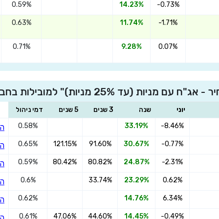
0.59%
14.23%
-0.73%
0.63%
11.74%
-1.71%
×
הצטרפו מיטב גמל להשקעה סחיר – אג"ח עם
0.71%
9.28%
0.07%
מניות (עד 25% מניות)
יות)" למובילות בחברת מיטב גמל ופנסיה בע"מ
שדרגו למסלול המוביל בתשואה בליווי
יוני
שנה
3 שנים
5 שנים
דמי ניהול
מתכנן פיננסי (ללא עלות), השאירו פרטים:
0.58%
33.19%
-8.46%
הצ
0.65%
121.15%
91.60%
30.67%
-0.77%
הצ
0.59%
80.42%
80.82%
24.87%
-2.31%
הצ
0.6%
33.74%
23.29%
0.62%
הצ
בחר סכום
0.62%
14.76%
6.34%
הצ
התחל בבדיקה חינם
0.61%
47.06%
44.60%
14.45%
-0.49%
הצ