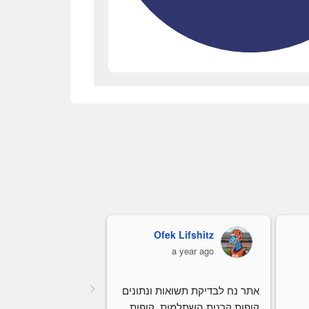
Ofek Lifshitz
כרמלה קורי
a year ago
a year ago
אתר נח לבדיקת תשואות ונתונים 
קופות קרנות השתלמות, קופות 