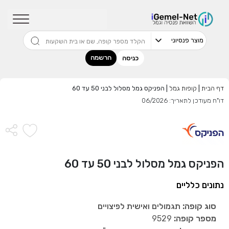
שדרגו למסלול המוביל בתשואה בליווי
מתכנן פיננסי (ללא עלות), השאירו פרטים:
הרשמה
כניסה
דף הבית
|
קופות גמל
|
הפניקס גמל מסלול לבני 50 עד 60
דו"ח מעודכן לתאריך: 06/2026
בחר סכום
התחל בבדיקה חינם
הפניקס גמל מסלול לבני 50 עד 60
אני מאשר שקראתי ומסכים
לתנאי השימוש והפרטיות
,וכי
הפרטים שמסרתי ישמשו לקבלת פניות, הצעות שיווקיות מאיתנו
נתונים כלליים
או מצדדים שלישיים.
סוג קופה:
תגמולים ואישית לפיצויים
מספר קופה:
9529