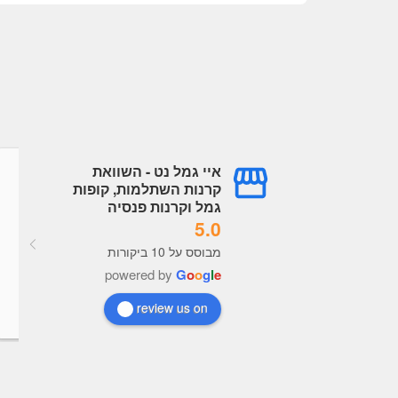
איי גמל נט - השוואת
גל עובדיה
עמית עובדיה
קרנות השתלמות, קופות
a year ago
a year ago
גמל וקרנות פנסיה
5.0
מערכת מעולה תמיד מעודכנת, 
מבוסס על 10 ביקורות
נוח מאוד לראות נתונים לקבל 
powered by
G
o
o
g
l
e
בנות כל הכבוד לבעלי האתר
review us on