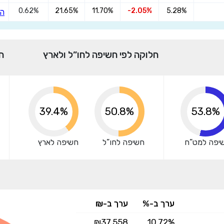
0.62%
21.65%
11.70%
-2.05%
5.28%
הצ
אני מאשר שקראתי ומסכים
לתנאי השימוש והפרטיות
,וכי
הפרטים שמסרתי ישמשו לקבלת פניות, הצעות שיווקיות מאיתנו או
מצדדים שלישיים.
חלוקה לפי חשיפה לחו”ל ולארץ
ח
39.4%
60.5%
67.9%
יפה למט”ח
חשיפה לחו”ל
חשיפה לארץ
ערך ב-%
ערך ב-₪
₪37,558
10.72%