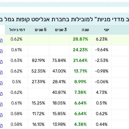
 מדדי מניות" למובילות בחברת אנליסט קופות גמל ב
×
הצטרפו אנליסט השתלמות עוקב מדדי מניות
יוני
שנה
3 שנים
5 שנים
דמי ניהול
0.62%
28.87%
6.23%
הצ
0.61%
24.23%
-9.64%
הצ
שדרגו למסלול המוביל בתשואה בליווי
0.63%
82.19%
75.84%
21.64%
-2.53%
הצ
מתכנן פיננסי (ללא עלות), השאירו פרטים:
0.62%
52.35%
47.00%
13.71%
-0.98%
הצ
0.5%
27.39%
28.41%
8.99%
-0.06%
הצ
0.62%
40.87%
7.38%
4.73%
הצ
0.61%
15.25%
18.05%
6.64%
0.51%
הצ
בחר סכום
0.58%
11.72%
15.85%
6.64%
0.62%
הצ
התחל בבדיקה חינם
0.58%
16.10%
13.98%
4.38%
0.44%
הצ