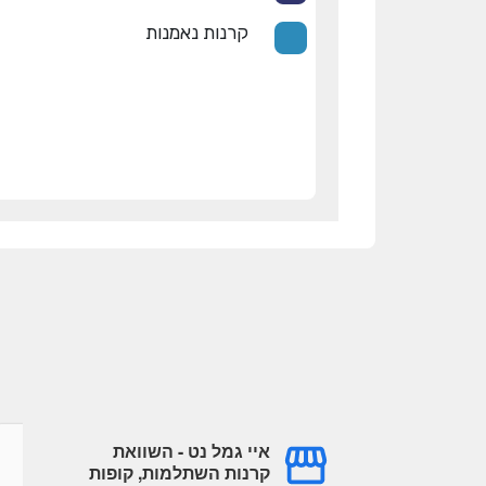
קרנות נאמנות
איי גמל נט - השוואת
גל עובדיה
עמית עובדיה
קרנות השתלמות, קופות
a year ago
a year ago