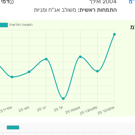
"מ
2004 ואילך
דמי נ
התמחות ראשית:
משולב אג"ח ומניות
מ