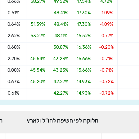
0.66%
58.27%
49.52%
17.54%
4.72%
הצטרפו מנורה מבטחים ביטוח בע"מ משולב
סחיר
0.61%
48.41%
17.30%
-1.09%
0.64%
51.39%
48.41%
17.30%
-1.09%
2.62%
53.27%
48.11%
16.52%
-0.77%
שדרגו למסלול המוביל בתשואה בליווי
0.68%
58.87%
16.36%
-0.20%
מתכנן פיננסי (ללא עלות), השאירו פרטים:
2.20%
45.54%
43.23%
15.66%
-0.71%
0.88%
45.54%
43.23%
15.66%
-0.71%
0.67%
45.20%
42.27%
14.93%
-0.72%
0.61%
42.27%
14.93%
-0.72%
בחר סכום
התחל בבדיקה חינם
חלוקה לפי חשיפה לחו”ל ולארץ
ח
אני מאשר שקראתי ומסכים
לתנאי השימוש והפרטיות
,וכי
הפרטים שמסרתי ישמשו לקבלת פניות, הצעות שיווקיות מאיתנו או