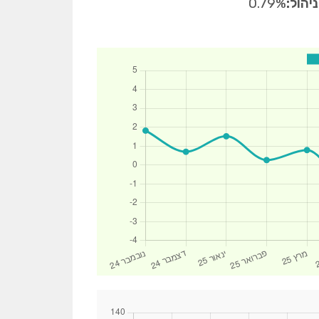
יהול:
0.79%