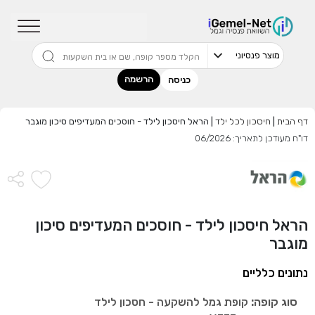
שדרגו למסלול המוביל בתשואה בליווי
מתכנן פיננסי (ללא עלות), השאירו פרטים:
הרשמה
כניסה
דף הבית
|
חיסכון לכל ילד
|
הראל חיסכון לילד - חוסכים המעדיפים סיכון מוגבר
דו"ח מעודכן לתאריך: 06/2026
בחר סכום
התחל בבדיקה חינם
הראל חיסכון לילד - חוסכים המעדיפים סיכון
אני מאשר שקראתי ומסכים
לתנאי השימוש והפרטיות
,וכי
מוגבר
הפרטים שמסרתי ישמשו לקבלת פניות, הצעות שיווקיות מאיתנו
או מצדדים שלישיים.
נתונים כלליים
סוג קופה:
קופת גמל להשקעה - חסכון לילד