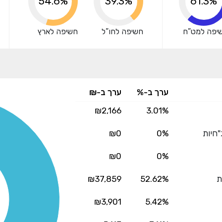
60.6%
39.3%
67.5%
מצדדים שלישיים.
יפה למט”ח
חשיפה לחו”ל
חשיפה לארץ
ערך ב-%
ערך ב-₪
₪2,166
3.01%
"חיות
0%
₪0
₪0
0%
ת
52.62%
₪37,859
₪3,901
5.42%