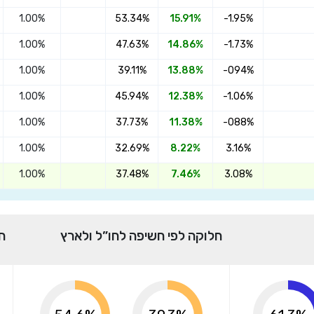
הצטרפו אינפיניטי מקיפה מחקה מדד S&P
1.00%
53.34%
15.91%
-1.95%
500
1.00%
47.63%
14.86%
-1.73%
1.00%
39.11%
13.88%
-094%
שדרגו למסלול המוביל בתשואה בליווי
1.00%
45.94%
12.38%
-1.06%
מתכנן פיננסי (ללא עלות), השאירו פרטים:
1.00%
37.73%
11.38%
-088%
1.00%
32.69%
8.22%
3.16%
1.00%
37.48%
7.46%
3.08%
בחר סכום
חלוקה לפי חשיפה לחו”ל ולארץ
ח
התחל בבדיקה חינם
אני מאשר שקראתי ומסכים
לתנאי השימוש והפרטיות
,וכי
הפרטים שמסרתי ישמשו לקבלת פניות, הצעות שיווקיות מאיתנו או