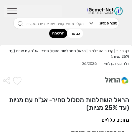
שדרגו למסלול המוביל בתשואה בליווי
מתכנן פיננסי (ללא עלות), השאירו פרטים:
הרשמה
כניסה
דף הבית
|
קרנות השתלמות
|
הראל השתלמות מסלול סחיר- אג"ח עם מניות (עד
25% מניות)
בחר סכום
דו"ח מעודכן לתאריך: 06/2026
התחל בבדיקה חינם
אני מאשר שקראתי ומסכים
לתנאי השימוש והפרטיות
,וכי
הראל השתלמות מסלול סחיר- אג"ח עם מניות
הפרטים שמסרתי ישמשו לקבלת פניות, הצעות שיווקיות מאיתנו
(עד 25% מניות)
או מצדדים שלישיים.
נתונים כלליים