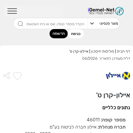
שדרגו למסלול המוביל בתשואה בליווי
מתכנן פיננסי (ללא עלות), השאירו פרטים:
הרשמה
כניסה
דף הבית
|
פוליסות חיסכון
|
איילון-קרן ט'
בחר סכום
דו"ח מעודכן לתאריך: 06/2026
התחל בבדיקה חינם
אני מאשר שקראתי ומסכים
לתנאי השימוש והפרטיות
,וכי
איילון-קרן ט'
הפרטים שמסרתי ישמשו לקבלת פניות, הצעות שיווקיות מאיתנו
או מצדדים שלישיים.
נתונים כלליים
מספר קופה:
46011
חברה מנהלת:
איילון חברה לביטוח בע"מ