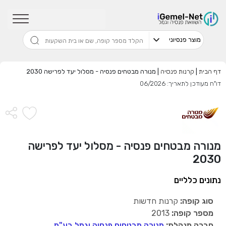
שדרגו למסלול המוביל בתשואה בליווי
מתכנן פיננסי (ללא עלות), השאירו פרטים:
דף הבית
|
קרנות פנסיה
|
מנורה מבטחים פנסיה - מסלול יעד לפרישה 2030
דו"ח מעודכן לתאריך: 06/2026
בחר סכום
התחל בבדיקה חינם
מנורה מבטחים פנסיה - מסלול יעד לפרישה
2030
אני מאשר שקראתי ומסכים
לתנאי השימוש והפרטיות
,וכי
הפרטים שמסרתי ישמשו לקבלת פניות, הצעות שיווקיות מאיתנו
נתונים כלליים
או מצדדים שלישיים.
סוג קופה:
קרנות חדשות
מספר קופה:
2013
חברה מנהלת:
מנורה מבטחים פנסיה וגמל בע"מ