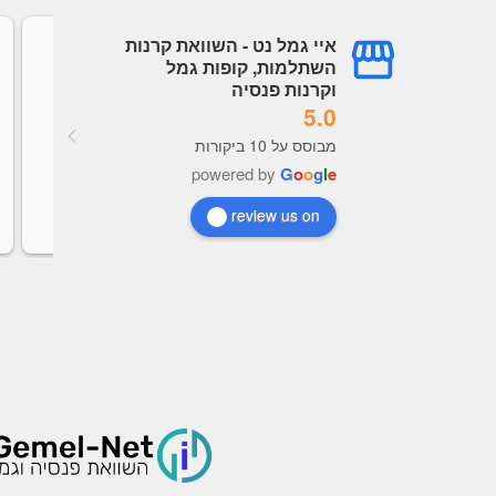
איי גמל נט - השוואת קרנות
ובדיה
עמית עובדיה
השתלמות, קופות גמל
a year ago
a yea
וקרנות פנסיה
5.0
מערכת מעולה תמיד מעודכנת, נוח 
מבוסס על 10 ביקורות
מאוד לראות נתונים לקבל תובנות כל 
powered by
G
o
o
g
l
e
אתר
review us on