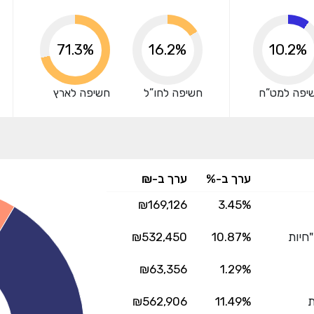
אני מאשר שקראתי ומסכים
לתנאי השימוש והפרטיות
,וכי
הפרטים שמסרתי ישמשו לקבלת פניות, הצעות שיווקיות מאיתנו או
מצדדים שלישיים.
83.7%
16.2%
10.2%
יפה למט”ח
חשיפה לחו”ל
חשיפה לארץ
ערך ב-%
ערך ב-₪
₪169,126
3.45%
"חיות
10.87%
₪532,450
₪63,356
1.29%
ת
11.49%
₪562,906