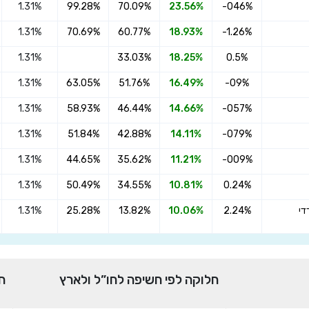
1.31%
99.28%
70.09%
23.56%
-046%
×
הצטרפו מיטב פנסיה מקיפה מסלול מקבלי
1.31%
70.69%
60.77%
18.93%
-1.26%
קצבה החל מיום 1.1.2018
1.31%
33.03%
18.25%
0.5%
1.31%
63.05%
51.76%
16.49%
-09%
1.31%
58.93%
46.44%
14.66%
-057%
שדרגו למסלול המוביל בתשואה בליווי
מתכנן פיננסי (ללא עלות), השאירו פרטים:
1.31%
51.84%
42.88%
14.11%
-079%
1.31%
44.65%
35.62%
11.21%
-009%
1.31%
50.49%
34.55%
10.81%
0.24%
 אג"ח עד 25% במדדי
2.24%
10.06%
13.82%
25.28%
1.31%
בחר סכום
חלוקה לפי חשיפה לחו”ל ולארץ
ח
התחל בבדיקה חינם