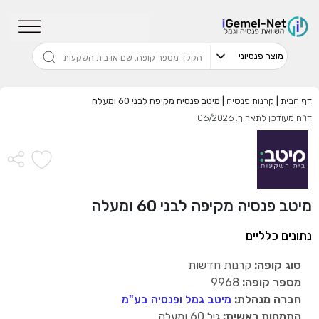
שדרגו למסלול המוביל בתשואה בליווי
מתכנן פיננסי (ללא עלות), השאירו פרטים:
דף הבית
|
קרנות פנסיה
|
מיטב פנסיה מקיפה לבני 60 ומעלה
דו"ח מעודכן לתאריך: 06/2026
בחר סכום
התחל בבדיקה חינם
מיטב פנסיה מקיפה לבני 60 ומעלה
אני מאשר שקראתי ומסכים
לתנאי השימוש והפרטיות
,וכי
הפרטים שמסרתי ישמשו לקבלת פניות, הצעות שיווקיות מאיתנו
נתונים כלליים
או מצדדים שלישיים.
סוג קופה:
קרנות חדשות
מספר קופה:
9968
חברה מנהלת:
מיטב גמל ופנסיה בע"מ
התמחות ראשית:
גיל 60 ומעלה