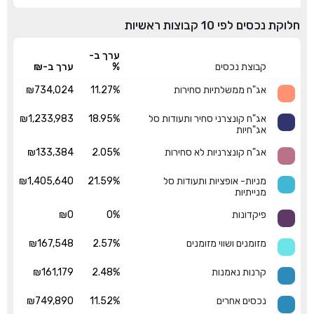
חלוקת נכסים לפי 10 קבוצות ראשיות
ערך ב-
קבוצת נכסים
%
ערך ב-₪
אג"ח ממשלתיות סחירות
11.27%
₪734,024
אג"ח קונצרני סחיר ותעודות סל
18.95%
₪1,233,983
אג"חיות
אג"ח קונצרניות לא סחירות
2.05%
₪133,384
מניות- אופציות ותעודות סל
21.59%
₪1,405,640
מנייתיות
פיקדונות
0%
₪0
מזומנים ושווי מזומנים
2.57%
₪167,548
קרנות נאמנות
2.48%
₪161,179
נכסים אחרים
11.52%
₪749,890