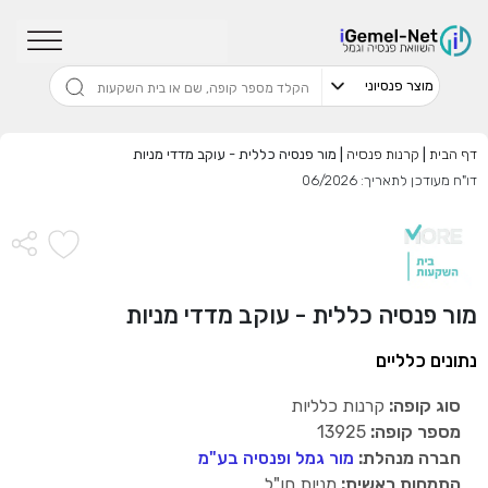
שדרגו למסלול המוביל בתשואה בליווי
מתכנן פיננסי (ללא עלות), השאירו פרטים:
דף הבית
|
קרנות פנסיה
|
מור פנסיה כללית - עוקב מדדי מניות
דו"ח מעודכן לתאריך: 06/2026
בחר סכום
התחל בבדיקה חינם
מור פנסיה כללית - עוקב מדדי מניות
נתונים כלליים
אני מאשר שקראתי ומסכים
לתנאי השימוש והפרטיות
,וכי
הפרטים שמסרתי ישמשו לקבלת פניות, הצעות שיווקיות מאיתנו
או מצדדים שלישיים.
סוג קופה:
קרנות כלליות
מספר קופה:
13925
חברה מנהלת:
מור גמל ופנסיה בע"מ
התמחות ראשית:
מניות חו"ל