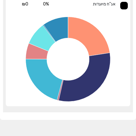
אג"ח מיועדות
0%
₪0