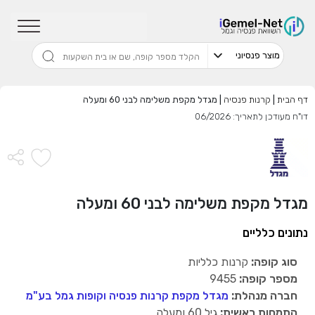
שדרגו למסלול המוביל בתשואה בליווי
מתכנן פיננסי (ללא עלות), השאירו פרטים:
דף הבית
|
קרנות פנסיה
|
מגדל מקפת משלימה לבני 60 ומעלה
דו"ח מעודכן לתאריך: 06/2026
בחר סכום
התחל בבדיקה חינם
מגדל מקפת משלימה לבני 60 ומעלה
נתונים כלליים
אני מאשר שקראתי ומסכים
לתנאי השימוש והפרטיות
,וכי
הפרטים שמסרתי ישמשו לקבלת פניות, הצעות שיווקיות מאיתנו
או מצדדים שלישיים.
סוג קופה:
קרנות כלליות
מספר קופה:
9455
חברה מנהלת:
מגדל מקפת קרנות פנסיה וקופות גמל בע"מ
התמחות ראשית:
גיל 60 ומעלה