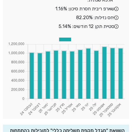
שארפ ריבית חסרת סיכון: 1.16%
יחס נזילות: 82.20%
סטיית תקן 12 חודשים: 5.14%
השוואת "מגדל מקפת משלימה כללי" למובילות בהתמחות