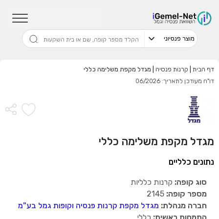
שדרגו למסלול המוביל בתשואה בליווי
מתכנן פיננסי (ללא עלות), השאירו פרטים:
דף הבית
|
קרנות פנסיה
|
מגדל מקפת משלימה כללי
דו"ח מעודכן לתאריך: 06/2026
בחר סכום
התחל בבדיקה חינם
מגדל מקפת משלימה כללי
אני מאשר שקראתי ומסכים
לתנאי השימוש והפרטיות
,וכי
הפרטים שמסרתי ישמשו לקבלת פניות, הצעות שיווקיות מאיתנו
נתונים כלליים
או מצדדים שלישיים.
סוג קופה:
קרנות כלליות
מספר קופה:
2145
חברה מנהלת:
מגדל מקפת קרנות פנסיה וקופות גמל בע"מ
התמחות ראשית:
כללי