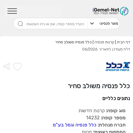
שדרגו למסלול המוביל בתשואה בליווי
מתכנן פיננסי (ללא עלות), השאירו פרטים:
דף הבית
|
קרנות פנסיה
|
כלל פנסיה משולב סחיר
דו"ח מעודכן לתאריך: 06/2026
בחר סכום
התחל בבדיקה חינם
כלל פנסיה משולב סחיר
אני מאשר שקראתי ומסכים
לתנאי השימוש והפרטיות
,וכי
הפרטים שמסרתי ישמשו לקבלת פניות, הצעות שיווקיות מאיתנו
נתונים כלליים
או מצדדים שלישיים.
סוג קופה:
קרנות חדשות
מספר קופה:
14232
חברה מנהלת:
כלל פנסיה וגמל בע"מ
התמחות ראשית:
מניות