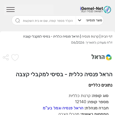
שדרגו למסלול המוביל בתשואה בליווי
מתכנן פיננסי (ללא עלות), השאירו פרטים:
דף הבית
|
קרנות פנסיה
|
הראל פנסיה כללית - בסיסי למקבלי קצבה
דו"ח מעודכן לתאריך: 06/2026
בחר סכום
התחל בבדיקה חינם
הראל פנסיה כללית - בסיסי למקבלי קצבה
נתונים כלליים
אני מאשר שקראתי ומסכים
לתנאי השימוש והפרטיות
,וכי
הפרטים שמסרתי ישמשו לקבלת פניות, הצעות שיווקיות מאיתנו
או מצדדים שלישיים.
סוג קופה:
קרנות כלליות
מספר קופה:
12140
חברה מנהלת:
הראל פנסיה וגמל בע"מ
התמחות ראשית:
מקבלי קצבה