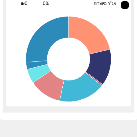
אג"ח מיועדות
0%
₪0