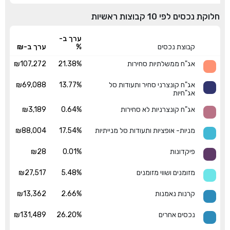
חלוקת נכסים לפי 10 קבוצות ראשיות
ערך ב-
קבוצת נכסים
%
ערך ב-₪
אג"ח ממשלתיות סחירות
21.38%
₪107,272
אג"ח קונצרני סחיר ותעודות סל
13.77%
₪69,088
אג"חיות
אג"ח קונצרניות לא סחירות
0.64%
₪3,189
מניות- אופציות ותעודות סל מנייתיות
17.54%
₪88,004
פיקדונות
0.01%
₪28
מזומנים ושווי מזומנים
5.48%
₪27,517
קרנות נאמנות
2.66%
₪13,362
נכסים אחרים
26.20%
₪131,489