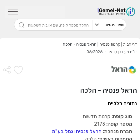
שדרגו למסלול המוביל בתשואה בליווי
מתכנן פיננסי (ללא עלות), השאירו פרטים:
דף הבית
|
קרנות פנסיה
|
הראל פנסיה - הלכה
דו"ח מעודכן לתאריך: 06/2026
בחר סכום
התחל בבדיקה חינם
הראל פנסיה - הלכה
אני מאשר שקראתי ומסכים
לתנאי השימוש והפרטיות
,וכי
הפרטים שמסרתי ישמשו לקבלת פניות, הצעות שיווקיות מאיתנו
נתונים כלליים
או מצדדים שלישיים.
סוג קופה:
קרנות חדשות
מספר קופה:
2173
חברה מנהלת:
הראל פנסיה וגמל בע"מ
התמחות ראשית:
הלכה