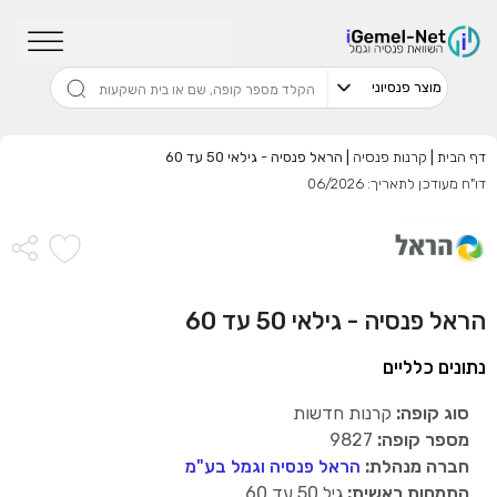
שדרגו למסלול המוביל בתשואה בליווי
מתכנן פיננסי (ללא עלות), השאירו פרטים:
דף הבית
|
קרנות פנסיה
|
הראל פנסיה - גילאי 50 עד 60
דו"ח מעודכן לתאריך: 06/2026
בחר סכום
התחל בבדיקה חינם
הראל פנסיה - גילאי 50 עד 60
אני מאשר שקראתי ומסכים
לתנאי השימוש והפרטיות
,וכי
הפרטים שמסרתי ישמשו לקבלת פניות, הצעות שיווקיות מאיתנו
נתונים כלליים
או מצדדים שלישיים.
סוג קופה:
קרנות חדשות
מספר קופה:
9827
חברה מנהלת:
הראל פנסיה וגמל בע"מ
התמחות ראשית:
גיל 50 עד 60