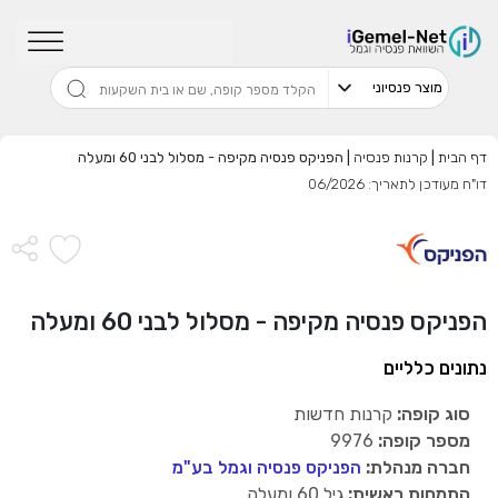
שדרגו למסלול המוביל בתשואה בליווי
מתכנן פיננסי (ללא עלות), השאירו פרטים:
דף הבית
|
קרנות פנסיה
|
הפניקס פנסיה מקיפה - מסלול לבני 60 ומעלה
דו"ח מעודכן לתאריך: 06/2026
בחר סכום
התחל בבדיקה חינם
הפניקס פנסיה מקיפה - מסלול לבני 60 ומעלה
נתונים כלליים
אני מאשר שקראתי ומסכים
לתנאי השימוש והפרטיות
,וכי
הפרטים שמסרתי ישמשו לקבלת פניות, הצעות שיווקיות מאיתנו
או מצדדים שלישיים.
סוג קופה:
קרנות חדשות
מספר קופה:
9976
חברה מנהלת:
הפניקס פנסיה וגמל בע"מ
התמחות ראשית:
גיל 60 ומעלה