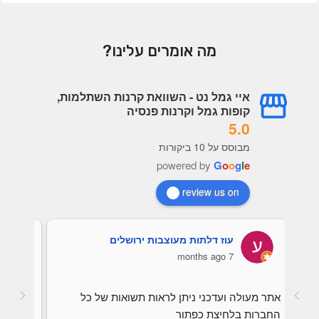
מה אומרים עלינו?
איי גמל נט - השוואת קרנות השתלמות,
קופות גמל וקרנות פנסיה
5.0
מבוסס על 10 ביקורות
powered by
G
o
o
g
l
e
review us on
Ofek Lif
כרמלה קוריש כהן
a year ago
a ye
אתר נח לבדיקת תשואות ונתונים קופות קרנות 
השתלמות, קופות גמל ופוליסות חיסכון. סייע לי 