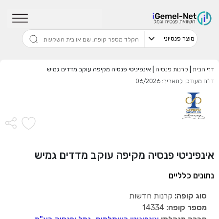
שדרגו למסלול המוביל בתשואה בליווי
מתכנן פיננסי (ללא עלות), השאירו פרטים:
דף הבית
|
קרנות פנסיה
|
אינפיניטי פנסיה מקיפה עוקב מדדים גמיש
דו"ח מעודכן לתאריך: 06/2026
בחר סכום
התחל בבדיקה חינם
אינפיניטי פנסיה מקיפה עוקב מדדים גמיש
אני מאשר שקראתי ומסכים
לתנאי השימוש והפרטיות
,וכי
הפרטים שמסרתי ישמשו לקבלת פניות, הצעות שיווקיות מאיתנו
נתונים כלליים
או מצדדים שלישיים.
סוג קופה:
קרנות חדשות
מספר קופה:
14334