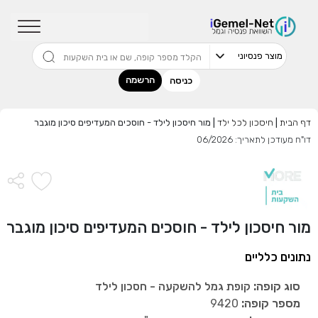
שדרגו למסלול המוביל בתשואה בליווי
מתכנן פיננסי (ללא עלות), השאירו פרטים:
הרשמה
כניסה
דף הבית
|
חיסכון לכל ילד
|
מור חיסכון לילד - חוסכים המעדיפים סיכון מוגבר
דו"ח מעודכן לתאריך: 06/2026
בחר סכום
התחל בבדיקה חינם
מור חיסכון לילד - חוסכים המעדיפים סיכון מוגבר
אני מאשר שקראתי ומסכים
לתנאי השימוש והפרטיות
,וכי
הפרטים שמסרתי ישמשו לקבלת פניות, הצעות שיווקיות מאיתנו
נתונים כלליים
או מצדדים שלישיים.
סוג קופה:
קופת גמל להשקעה - חסכון לילד
מספר קופה:
9420