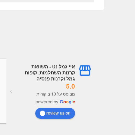
איי גמל נט - השוואת
גל עובדיה
עמית עובדיה
קרנות השתלמות, קופות
a year ago
a year ago
גמל וקרנות פנסיה
5.0
מערכת מעולה תמיד מעודכנת, 
מבוסס על 10 ביקורות
נוח מאוד לראות נתונים לקבל 
powered by
G
o
o
g
l
e
בנות כל הכבוד לבעלי האתר
review us on