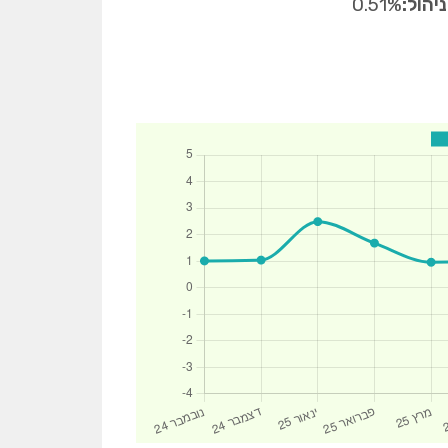
יהול:
0.51%