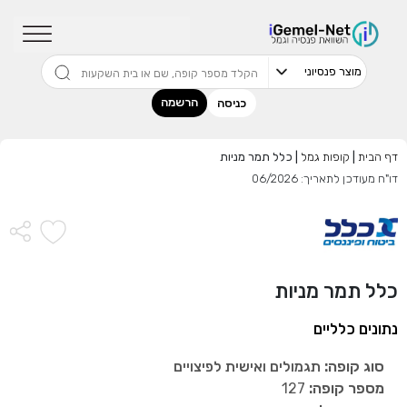
שדרגו למסלול המוביל בתשואה בליווי
מתכנן פיננסי (ללא עלות), השאירו פרטים:
הרשמה
כניסה
דף הבית
|
קופות גמל
|
כלל תמר מניות
בחר סכום
דו"ח מעודכן לתאריך: 06/2026
התחל בבדיקה חינם
אני מאשר שקראתי ומסכים
לתנאי השימוש והפרטיות
,וכי
כלל תמר מניות
הפרטים שמסרתי ישמשו לקבלת פניות, הצעות שיווקיות מאיתנו
או מצדדים שלישיים.
נתונים כלליים
סוג קופה:
תגמולים ואישית לפיצויים
מספר קופה:
127