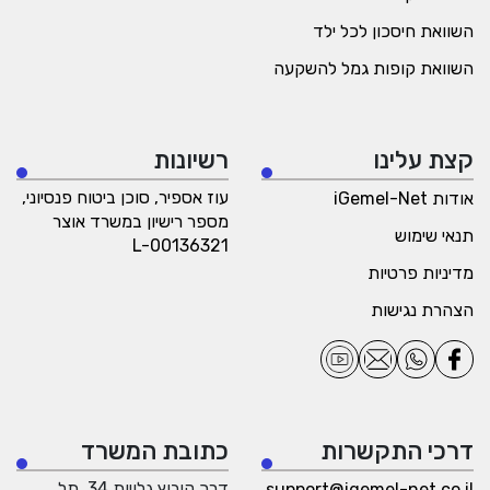
השוואת חיסכון לכל ילד
השוואת קופות גמל להשקעה
קצת עלינו
רשיונות
עוז אספיר, סוכן ביטוח פנסיוני,
אודות iGemel-Net
מספר רישיון במשרד אוצר
תנאי שימוש
L-00136321
מדיניות פרטיות
הצהרת נגישות
דרכי התקשרות
כתובת המשרד
דרך קיבוץ גלויות 34, תל
support@igemel-net.co.il