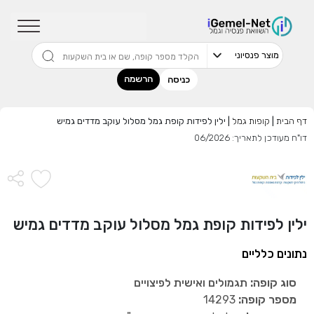
שדרגו למסלול המוביל בתשואה בליווי
מתכנן פיננסי (ללא עלות), השאירו פרטים:
הרשמה
כניסה
דף הבית
|
קופות גמל
|
ילין לפידות קופת גמל מסלול עוקב מדדים גמיש
דו"ח מעודכן לתאריך: 06/2026
בחר סכום
התחל בבדיקה חינם
ילין לפידות קופת גמל מסלול עוקב מדדים גמיש
אני מאשר שקראתי ומסכים
לתנאי השימוש והפרטיות
,וכי
הפרטים שמסרתי ישמשו לקבלת פניות, הצעות שיווקיות מאיתנו
נתונים כלליים
או מצדדים שלישיים.
סוג קופה:
תגמולים ואישית לפיצויים
מספר קופה:
14293