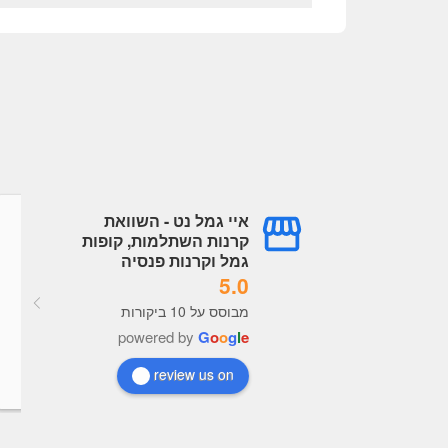
איי גמל נט - השוואת
גל עובדיה
עמית עובדיה
קרנות השתלמות, קופות
a year ago
a year ago
גמל וקרנות פנסיה
5.0
מערכת מעולה תמיד מעודכנת, 
מבוסס על 10 ביקורות
נוח מאוד לראות נתונים לקבל 
powered by
G
o
o
g
l
e
בנות כל הכבוד לבעלי האתר
review us on