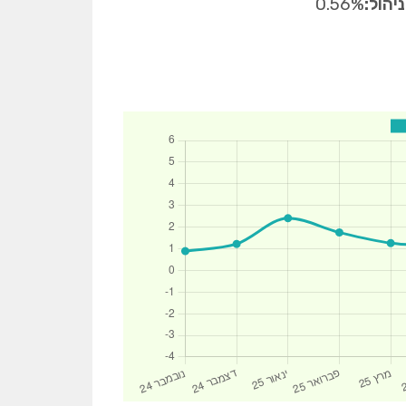
יהול:
0.56%