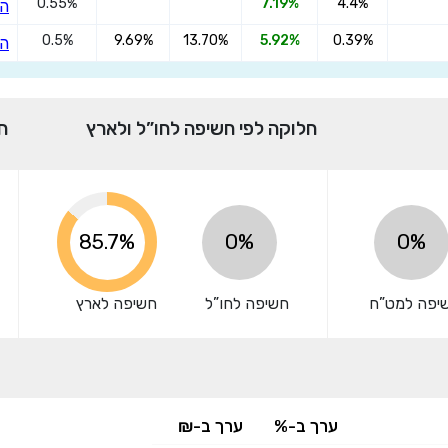
0.55%
7.19%
4.4%
הצ
0.5%
9.69%
13.70%
5.92%
0.39%
הצ
אני מאשר שקראתי ומסכים
לתנאי השימוש והפרטיות
,וכי
הפרטים שמסרתי ישמשו לקבלת פניות, הצעות שיווקיות מאיתנו או
מצדדים שלישיים.
חלוקה לפי חשיפה לחו”ל ולארץ
ח
99.9%
0%
0%
יפה למט”ח
חשיפה לחו”ל
חשיפה לארץ
ערך ב-%
ערך ב-₪