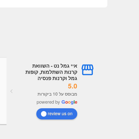
איי גמל נט - השוואת
גל עובדיה
עמית עובדיה
קרנות השתלמות, קופות
a year ago
a year ago
גמל וקרנות פנסיה
5.0
מערכת מעולה תמיד מעודכנת, 
מבוסס על 10 ביקורות
נוח מאוד לראות נתונים לקבל 
powered by
G
o
o
g
l
e
בנות כל הכבוד לבעלי האתר
review us on