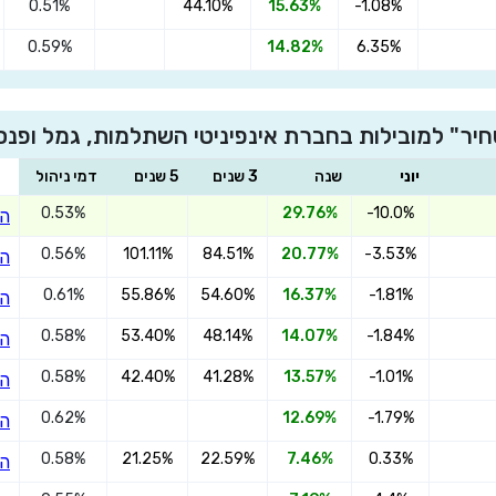
0.51%
44.10%
15.63%
-1.08%
0.59%
14.82%
6.35%
×
הצטרפו אינפיניטי גמל משולב סחיר
סחיר" למובילות בחברת אינפיניטי השתלמות, גמל ופנ
יוני
שנה
3 שנים
5 שנים
דמי ניהול
0.53%
29.76%
-10.0%
הצ
שדרגו למסלול המוביל בתשואה בליווי
מתכנן פיננסי (ללא עלות), השאירו פרטים:
0.56%
101.11%
84.51%
20.77%
-3.53%
הצ
0.61%
55.86%
54.60%
16.37%
-1.81%
הצ
0.58%
53.40%
48.14%
14.07%
-1.84%
הצ
0.58%
42.40%
41.28%
13.57%
-1.01%
הצ
בחר סכום
0.62%
12.69%
-1.79%
הצ
0.58%
21.25%
22.59%
7.46%
0.33%
הצ
התחל בבדיקה חינם