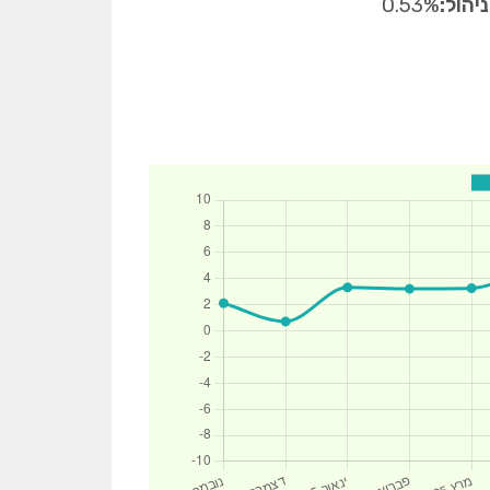
יהול:
0.53%